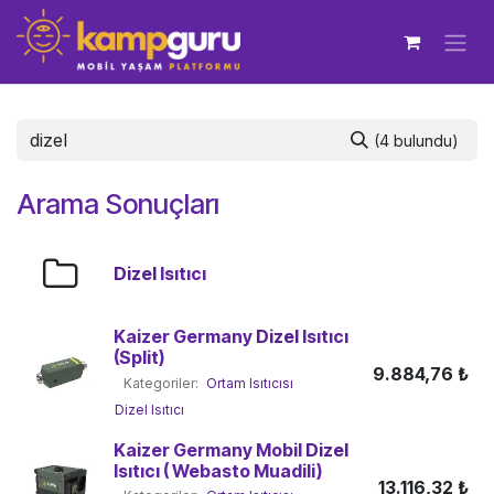
İçereği Atla
(4 bulundu)
Arama Sonuçları
Dizel
Isıtıcı
Kaizer Germany
Dizel
Isıtıcı
(Split)
9.884,76
₺
Kategoriler:
Ortam Isıtıcısı
Dizel Isıtıcı
Kaizer Germany Mobil
Dizel
Isıtıcı ( Webasto Muadili)
13.116,32
₺