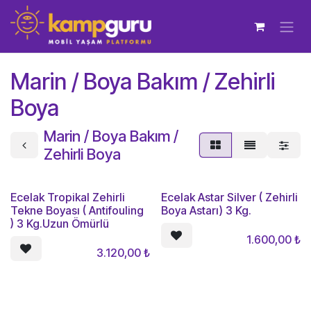
İçereği Atla
Marin / Boya Bakım / Zehirli
Boya
Marin / Boya Bakım /
Zehirli Boya
Ecelak Tropikal Zehirli
Ecelak Astar Silver ( Zehirli
Tekne Boyası ( Antifouling
Boya Astarı) 3 Kg.
) 3 Kg.Uzun Ömürlü
1.600,00
₺
3.120,00
₺