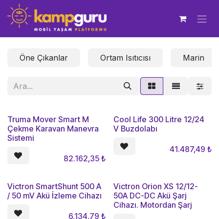
İçereği Atla
Öne Çıkanlar
Ortam Isıtıcısı
Marin
Truma Mover Smart M
Cool Life 300 Litre 12/24
Çekme Karavan Manevra
V Buzdolabı
Sistemi
41.487,49
₺
82.162,35
₺
Victron SmartShunt 500 A
Victron Orion XS 12/12-
/ 50 mV Akü İzleme Cihazı
50A DC-DC Akü Şarj
Cihazı. Motordan Şarj
6.134,79
₺