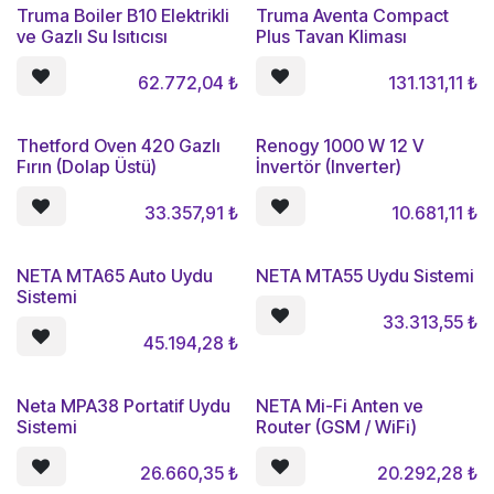
Truma Boiler B10 Elektrikli
Truma Aventa Compact
ve Gazlı Su Isıtıcısı
Plus Tavan Kliması
62.772,04
₺
131.131,11
₺
Thetford Oven 420 Gazlı
Renogy 1000 W 12 V
Fırın (Dolap Üstü)
İnvertör (Inverter)
33.357,91
₺
10.681,11
₺
NETA MTA65 Auto Uydu
NETA MTA55 Uydu Sistemi
Sistemi
33.313,55
₺
45.194,28
₺
Neta MPA38 Portatif Uydu
NETA Mi-Fi Anten ve
Sistemi
Router (GSM / WiFi)
26.660,35
₺
20.292,28
₺