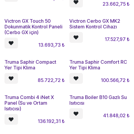
23.662,75
₺
Victron GX Touch 50
Victron Cerbo GX MK2
Dokunmatik Kontrol Paneli
Sistem Kontrol Cihazı
(Cerbo GX için)
17.527,97
₺
13.693,73
₺
Truma Saphir Compact
Truma Saphir Comfort RC
Yer Tipi Klima
Yer Tipi Klima
85.722,72
₺
100.566,72
₺
Truma Combi 4 iNet X
Truma Boiler B10 Gazlı Su
Panel (Su ve Ortam
Isıtıcısı
Isıtıcısı)
41.848,02
₺
136.192,31
₺