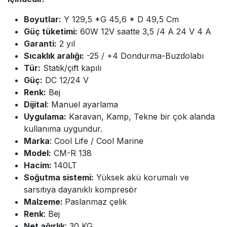
Boyutlar:
Y 129,5 *G 45,6 * D 49,5 Cm
Güç tüketimi:
60W 12V saatte 3,5 /4 A 24 V 4 A
Garanti:
2 yıl
Sıcaklık aralığı:
-25 / +4 Dondurma-Buzdolabı
Tür:
Statik/çift kapılı
Güç:
DC 12/24 V
Renk:
Bej
Dijital
: Manuel ayarlama
Uygulama:
Karavan, Kamp, Tekne bir çok alanda
kullanıma uygundur.
Marka
: Cool Life / Cool Marine
Model:
CM-R 138
Hacim:
140LT
Soğutma sistemi:
Yüksek akü korumalı ve
sarsıtıya dayanıklı kompresör
Malzeme:
Paslanmaz çelik
Renk
: Bej
Net ağırlık
: 30 KG