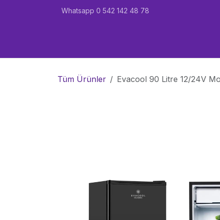
İçereği Atla
Whatsapp 0 542 142 48 78
Ana Sayfa
Karavan
Marin
Garant
Tüm Ürünler
Evacool 90 Litre 12/24V Mo