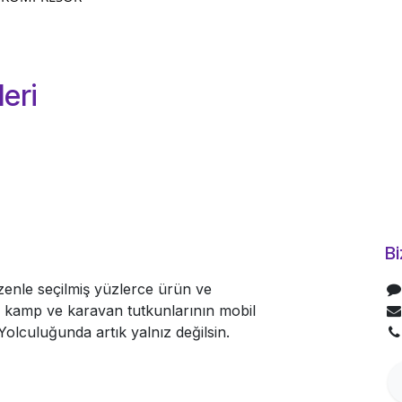
eri
Bi
nle seçilmiş yüzlerce ürün ve
le kamp ve karavan tutkunlarının mobil
olculuğunda artık yalnız değilsin.