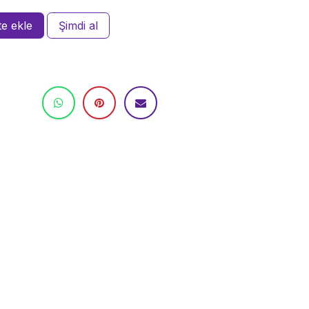
e ekle
Şimdi al