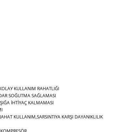
 KOLAY KULLANIM RAHATLIĞI
KADAR SOĞUTMA SAĞLAMASI
IŞIĞA İHTİYAÇ KALMAMASI
MI
İ RAHAT KULLANIM,
SARSINTIYA KARŞI DAYANIKLILIK
İ KOMPRESÖR