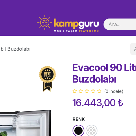
i Başlatma
bil Buzdolabı
Evacool 90 Lit
Buzdolabı
(0 incele)
16.443,00
₺
RENK