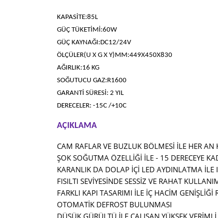
ÜRÜN ÖZELLİKLERİ
KAPASİTE:85L
GÜÇ TÜKETİMİ:60W
GÜÇ KAYNAĞI:DC12/24V
ÖLÇÜLER(U X G X Y)MM:449X450X830
AĞIRLIK:16 KG
SOĞUTUCU GAZ:R1600
GARANTİ SÜRESİ: 2 YIL
DERECELER: -15C /+10C
AÇIKLAMA
CAM RAFLAR VE BUZLUK BÖLMESİ İLE HER AN
ŞOK SOĞUTMA ÖZELLİĞİ İLE - 15 DERECEYE 
KARANLIK DA DOLAP İÇİ LED AYDINLATMA İLE 
FISILTI SEVİYESİNDE SESSİZ VE RAHAT KULLANI
FARKLI KAPI TASARIMI İLE İÇ HACİM GENİŞLİĞ
OTOMATİK DEFROST BULUNMASI
DÜŞÜK GÜRÜLTÜ İLE ÇALIŞAN YÜKSEK VERİML