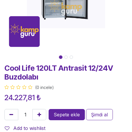
Cool Life 120LT Antrasit 12/24V
Buzdolabı
(0 incele)
24.227,81
₺
Sepete ekle
Şimdi al
Add to wishlist