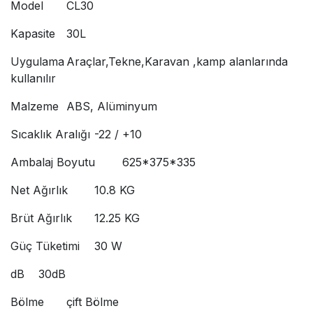
Model
CL30
Kapasite
30L
Uygulama
Araçlar,Tekne,Karavan ,kamp alanlarında
kullanılır
Malzeme
ABS, Alüminyum
Sıcaklık Aralığı
-22 / +10
Ambalaj Boyutu
625*375*335
Net Ağırlık
10.8 KG
Brüt Ağırlık
12.25 KG
Güç Tüketimi
30 W
dB
30dB
Bölme
çift Bölme