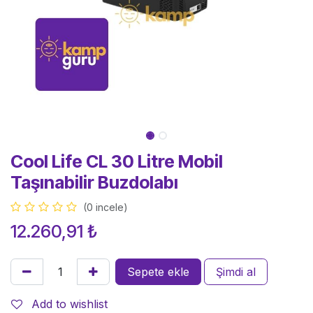
Cool Life CL 30 Litre Mobil
Taşınabilir Buzdolabı
(0 incele)
12.260,91
₺
Sepete ekle
Şimdi al
Add to wishlist