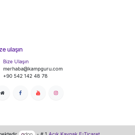
ze ulaşın
Bize Ulaşın
merhaba@kampguru.com
+90 542 142 48 78
mektedir
- # 1
Açık Kaynak E-Ticaret