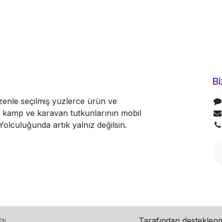
Bi
nle seçilmiş yüzlerce ürün ve
le kamp ve karavan tutkunlarının mobil
olculuğunda artık yalnız değilsin.
Tarafından desteklen
ti.