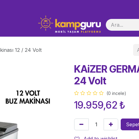
i Başlatma
ası 12 / 24 Volt
KAiZER GERMA
24 Volt
(0 incele)
19.959,62
₺
Sepet
Add to wishlist