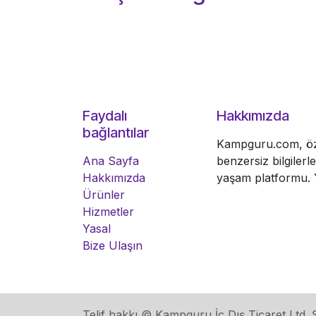
Faydalı
Hakkımızda
bağlantılar
Kampguru.com, öze
Ana Sayfa
benzersiz bilgiler
Hakkımızda
yaşam platformu. Y
Ürünler
Hizmetler
Yasal
Bize Ulaşın
Telif hakkı © Kampguru İç Dış Ticaret Ltd. Ş