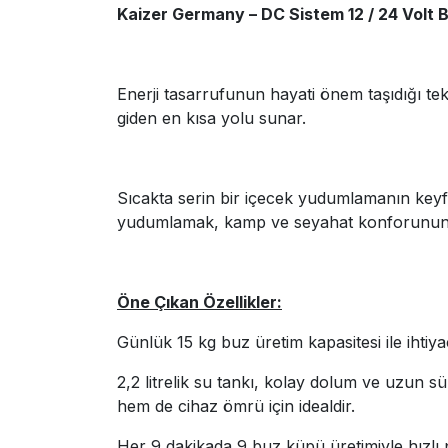
Kaizer Germany – DC Sistem 12 / 24 Volt 
Enerji tasarrufunun hayati önem taşıdığı te
giden en kısa yolu sunar.
Sıcakta serin bir içecek yudumlamanın keyfi
yudumlamak, kamp ve seyahat konforunun va
Öne Çıkan Özellikler:
Günlük 15 kg buz üretim kapasitesi ile ihtiyac
2,2 litrelik su tankı, kolay dolum ve uzun 
hem de cihaz ömrü için idealdir.
Her 9 dakikada 9 buz küpü üretimiyle hızlı