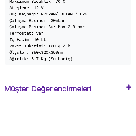
Maksimum Sıcaklık: 70 C°

Ateşleme: 12 V

Güç Kaynağı: PROPAN/ BÜTAN / LPG

Çalışma Basıncı: 30mbar

Çalışma Basıncı Su: Max 2.8 bar

Termostat: Var

İç Hacim: 10 Lt.

Yakıt Tüketimi: 120 g / h

Ölçüler: 350x320x350mm

Ağırlık: 6.7 Kg (Su Hariç)
Müşteri Değerlendirmeleri