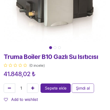
Truma Boiler B10 Gazlı Su Isıtıcısı
(0 incele)
41.848,02
₺
Sepete ekle
Şimdi al
Add to wishlist