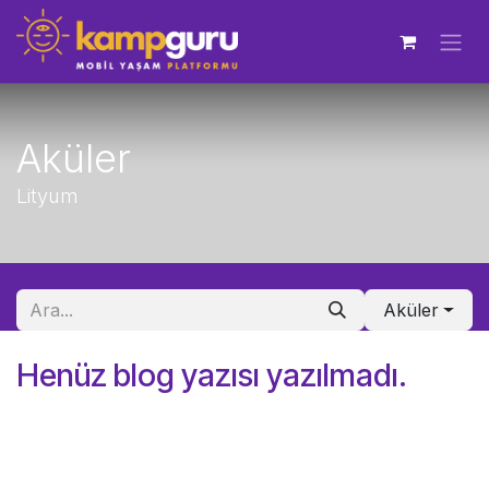
İçereği Atla
Aküler
Lityum
Aküler
Henüz blog yazısı yazılmadı.